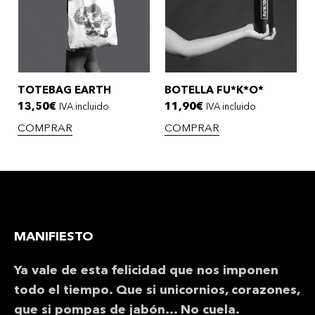
TOTEBAG EARTH
BOTELLA FU*K*O*
13,50
€
11,90
€
IVA incluido
IVA incluido
COMPRAR
COMPRAR
MANIFIESTO
Ya vale de esta felicidad que nos imponen
todo el tiempo. Que si unicornios, corazones,
que si pompas de jabón… No cuela.